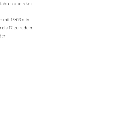
efahren und 5 km
r mit 13:03 min,
als 17. zu radeln.
der