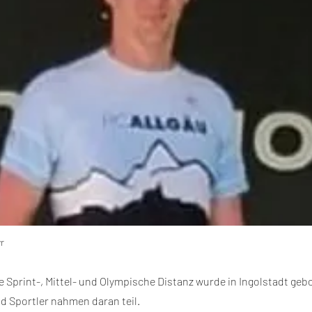
yr
ie Sprint-, Mittel- und Olympische Distanz wurde in Ingolstadt ge
d Sportler nahmen daran teil.