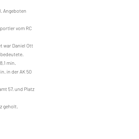
l. Angeboten
Sportler vom RC
t war Daniel Ott
z bedeutete.
8,1 min.
in. in der AK 50
mt 57. und Platz
z geholt.