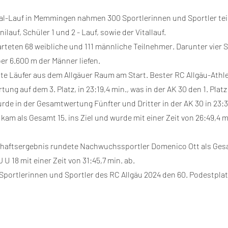
al-Lauf in Memmingen nahmen 300 Sportlerinnen und Sportler tei
lauf, Schüler 1 und 2 - Lauf, sowie der Vitallauf.
rteten 68 weibliche und 111 männliche Teilnehmer. Darunter vier 
er 6.600 m der Männer liefen.
te Läufer aus dem Allgäuer Raum am Start. Bester RC Allgäu-Athle
ung auf dem 3. Platz, in 23:19,4 min., was in der AK 30 den 1. Plat
rde in der Gesamtwertung Fünfter und Dritter in der AK 30 in 23:3
kam als Gesamt 15. ins Ziel und wurde mit einer Zeit von 26:49,4 m
chaftsergebnis rundete Nachwuchssportler Domenico Ott als Gesa
J U 18 mit einer Zeit von 31:45,7 min. ab.
Sportlerinnen und Sportler des RC Allgäu 2024 den 60. Podestplat