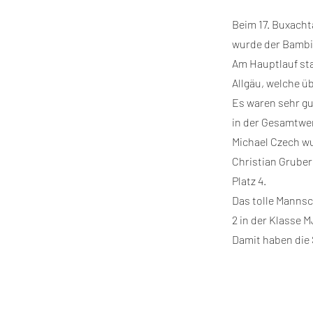
Beim 17. Buxacht
wurde der Bambini
Am Hauptlauf sta
Allgäu, welche üb
Es waren sehr gu
in der Gesamtwert
Michael Czech wu
Christian Gruber 
Platz 4.
Das tolle Manns
2 in der Klasse M
Damit haben die 